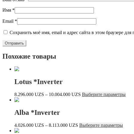
Имя
*
Email
*
Сохранить моё имя, email и адрес сайта в этом браузере д
Похожие товары
Lotus *Inverter
Диапазон
Это
8.296.000
UZS
–
10.004.000
UZS
Выберите параметры
цен:
тов
8.296.000 UZS
име
–
нес
Alba *Inverter
10.004.000 UZS
вар
Опц
Диапазон
Этот
4.026.000
UZS
–
8.113.000
UZS
Выберите параметры
мож
цен:
товар
выб