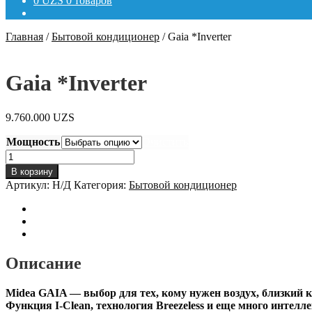
0
UZS
0 товаров
Главная
/
Бытовой кондиционер
/
Gaia *Inverter
Gaia *Inverter
9.760.000
UZS
Мощность
Очистить
Количество
товара
В корзину
Gaia
Артикул:
Н/Д
Категория:
Бытовой кондиционер
*Inverter
Описание
Детали
Отзывы (0)
Описание
Midea GAIA — выбор для тех, кому нужен воздух, близкий 
Функция I-Clean, технология Breezeless и еще много интел