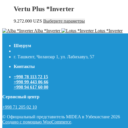
4.026.000 UZS
имее
на
–
неско
Vertu Plus *Inverter
стр
8.113.000 UZS
вари
това
Опц
Этот
9.272.000
UZS
Выберите параметры
можн
товар
выбр
Alba *Inverter
Lotus *Inverter
имеет
на
несколько
стра
вариаций.
товар
Шоурум
Опции
можно
г. Ташкент, Чиланзар 1, ул. Лабихавуз, 57
выбрать
на
Контакты
странице
товара.
+998 78 113 72 15
+998 99 443 06 66
+998 94 617 60 00
Сервисный центр
+998 71 205 02 10
© Официальный представитель MIDEA в Узбекистане 2026
Создано с помощью WooCommerce
.