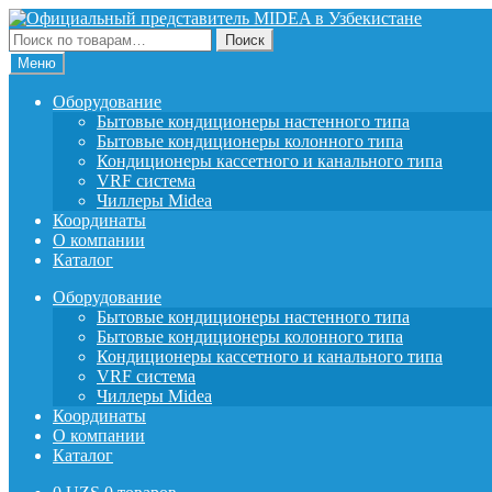
Перейти
Перейти
к
к
Искать:
Поиск
навигации
содержимому
Меню
Оборудование
Бытовые кондиционеры настенного типа
Бытовые кондиционеры колонного типа
Кондиционеры кассетного и канального типа
VRF система
Чиллеры Midea
Координаты
О компании
Каталог
Оборудование
Бытовые кондиционеры настенного типа
Бытовые кондиционеры колонного типа
Кондиционеры кассетного и канального типа
VRF система
Чиллеры Midea
Координаты
О компании
Каталог