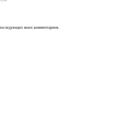
ля последующих моих комментариев.
т
ар
ет
колько
иаций.
ии
но
рать