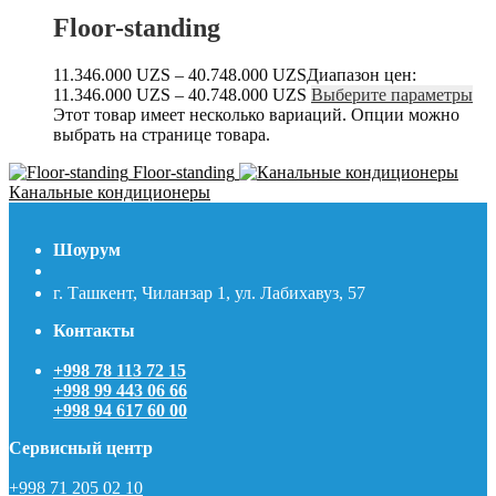
Floor-standing
11.346.000
UZS
–
40.748.000
UZS
Диапазон цен:
11.346.000 UZS – 40.748.000 UZS
Выберите параметры
Этот товар имеет несколько вариаций. Опции можно
выбрать на странице товара.
Floor-standing
Канальные кондиционеры
Шоурум
г. Ташкент, Чиланзар 1, ул. Лабихавуз, 57
Контакты
+998 78 113 72 15
+998 99 443 06 66
+998 94 617 60 00
Сервисный центр
+998 71 205 02 10