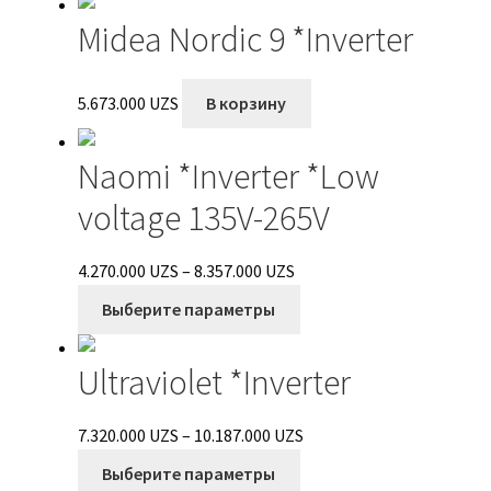
выбрать
Midea Nordic 9 *Inverter
на
странице
товара.
5.673.000
UZS
В корзину
Naomi *Inverter *Low
voltage 135V-265V
Диапазон
4.270.000
UZS
–
8.357.000
UZS
цен:
Этот
Выберите параметры
4.270.000 UZS
товар
–
имеет
Ultraviolet *Inverter
8.357.000 UZS
несколько
вариаций.
Опции
Диапазон
7.320.000
UZS
–
10.187.000
UZS
можно
Этот
цен:
Выберите параметры
выбрать
товар
7.320.000 UZS