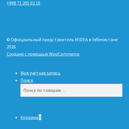
+998 71 205 02 10
© Официальный представитель MIDEA в Узбекистане
2026
Создано с помощью WooCommerce
.
Моя учётная запись
Поиск
Искать:
Поиск
Корзина
0