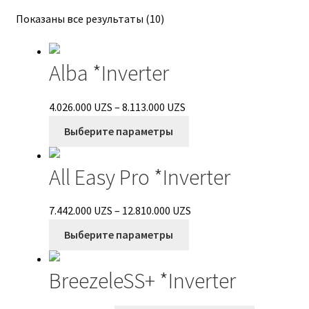
Показаны все результаты (10)
Alba *Inverter
Диапазон
4.026.000
UZS
–
8.113.000
UZS
цен:
Этот
Выберите параметры
4.026.000 UZS
товар
–
имеет
All Easy Pro *Inverter
8.113.000 UZS
несколько
вариаций.
Опции
Диапазон
7.442.000
UZS
–
12.810.000
UZS
можно
Этот
цен:
Выберите параметры
выбрать
товар
7.442.000 UZS
на
имеет
–
BreezeleSS+ *Inverter
странице
несколько
12.810.000 UZS
товара.
вариаций.