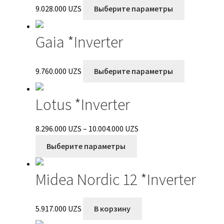
Опции
Этот
9.028.000
UZS
Выберите параметры
можно
товар
выбрать
имеет
Gaia *Inverter
на
несколько
странице
вариаций.
товара.
Опции
Этот
9.760.000
UZS
Выберите параметры
можно
товар
выбрать
имеет
Lotus *Inverter
на
несколько
странице
вариаций.
товара.
Опции
Диапазон
8.296.000
UZS
–
10.004.000
UZS
можно
Этот
цен:
Выберите параметры
выбрать
товар
8.296.000 UZS
на
имеет
–
Midea Nordic 12 *Inverter
странице
несколько
10.004.000 UZS
товара.
вариаций.
Опции
5.917.000
UZS
В корзину
можно