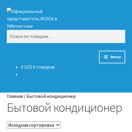
Перейти
Перейти
Поиск
к
к
навигации
содержимому
Искать:
Меню
0
UZS
0 товаров
Оборудование
Координаты
Главная
/
Бытовой кондиционер
О компании
Бытовой кондиционер
Каталог