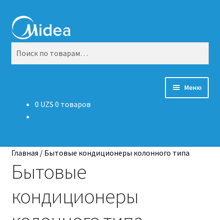
Перейти
Перейти
Поиск
к
к
навигации
содержимому
Искать:
Меню
0
UZS
0 товаров
Оборудование
Координаты
Главная
/
Бытовые кондиционеры колонного типа
О компании
Бытовые
кондиционеры
Каталог